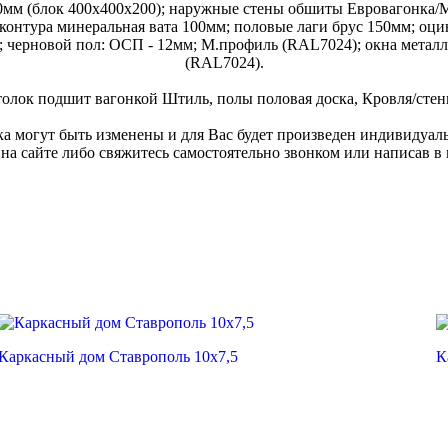
0мм (блок 400х400х200); наружные стены обшиты Евровагонка/
контура минеральная вата 100мм; половые лаги брус 150мм; оци
м; черновой пол: ОСП - 12мм; М.профиль (RAL7024); окна метал
(RAL7024).
потолок подшит вагонкой Штиль, полы половая доска, Кровля/ст
 могут быть изменены и для Вас будет произведен индивидуаль
с на сайте либо свяжитесь самостоятельно звонком или написав в
Каркасный дом Ставрополь 10х7,5
К