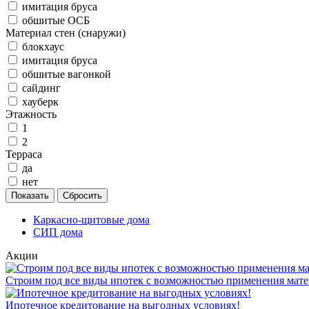
имитация бруса
обшитые ОСБ
Материал стен (снаружи)
блокхаус
имитация бруса
обшитые вагонкой
сайдинг
хауберк
Этажность
1
2
Терраса
да
нет
Каркасно-щитовые дома
СИП дома
Акции
Строим под все виды ипотек с возможностью применения мате
Ипотечное кредитование на выгодных условиях!