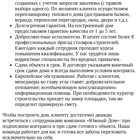
созданных с учетом запросов заказчика (с правом
выбора одного). По желанию клиента осуществляем
перепланировку типового дома (достраиваем балкон,
веранду, переносим перегородки, окна, двери и т.д.).
Долгосрочная гарантия. На построенный дом
предоставляем гарантию качества от 1 до 5 лет.
Добросовестные исполнители. В штате состоят более 8
профессиональных бригад столяров-строителей.
Ежегодно каждый сотрудник проходит курсы
повышения квалификации. У нас трудятся лишь
корректные специалисты без вредных привычек.
Сдача объекта в срок. В договоре указываем конечный
срок сдачи дома и всегда выполняем условия контракта.
Европейское обслуживание. Работая с клиентом,
менеджеры во главу угла ставят: доброжелательное
отношение; всеобъемлющую консультационно-
информационная помощь. При необходимости куратор
строительства приедет на замер площадки, там же
определит примерную смету.
Чтобы построить дом, клиенту достаточно дважды
встретиться с сотрудниками компании «Южный Дом»: при
подписании контракта и при сдаче готового объекта. Наша
команда работает для вас и готова все заботы переложить
исключительно на себя.