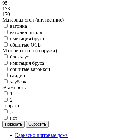
95
133
170
Материал стен (внутренние)
вагонка
вагонка-штиль
имитация бруса
обшитые ОСБ
Материал стен (снаружи)
блокхаус
имитация бруса
обшитые вагонкой
сайдинг
хауберк
Этажность
1
2
Терраса
да
нет
Каркасно-щитовые дома